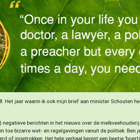
18. Het jaar waarin ik ook mijn brief aan minister Schouten
ak) negatieve berichten in het nieuws over de melkveehouder
n toe bizarre wet- en regelgevingen vanuit de politiek. Be
rd of ingetrokken. Het hele verhaal begint een beetje 'boert