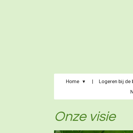
Ga
direct
naar
de
hoofdinhoud
Home
Logeren bij de
Onze visie